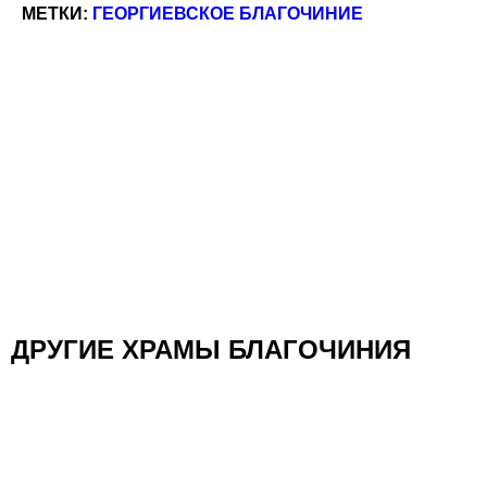
МЕТКИ:
ГЕОРГИЕВСКОЕ БЛАГОЧИНИЕ
ДРУГИЕ ХРАМЫ БЛАГОЧИНИЯ
Храм священномученика Ермогена, Патриарха
Московского и Всея Руси, в Крылатском
Георгиевское Благочиние