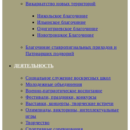
Викариатство новых территорий
Никольское благочиние
Ильинское благочиние
Одигитриевское благочиние
Новотроицкое Благочиние
Благочиние ставропигиальных приходов и
Патриарших подворий
ДЕЯТЕЛЬНОСТЬ
Социальное служение воскресных школ
Молодежные объединения
Военно-патриотическое воспитание
Фестивали, праздники, конкурсы
Выставки, концерты, творческие встречи
Олимпиады, викторины, интеллектуальные
игры
Творчество
Спортивные соревнования