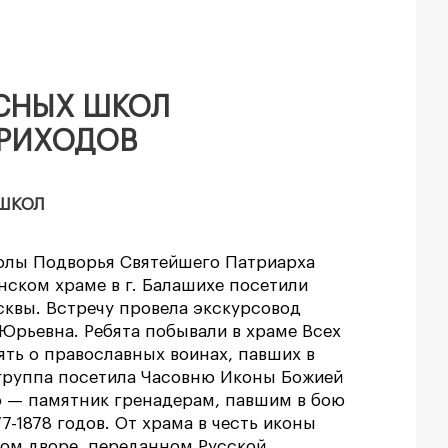
СНЫХ ШКОЛ
ПРИХОДОВ
ШКОЛ
колы Подворья Святейшего Патриарха
нском храме в г. Балашихе посетили
квы. Встречу провела экскурсовод
Юрьевна. Ребята побывали в храме Всех
ять о православных воинах, павших в
 группа посетила Часовню Иконы Божией
о — памятник гренадерам, павшим в бою
7-1878 годов. От храма в честь иконы
ом дворе, переданном Русской