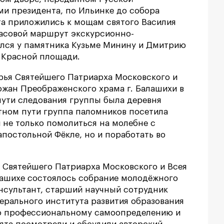
и президента, по Ильинке до собора
та приложились к мощам святого Василия
часовой маршрут экскурсионно-
ился у памятника Кузьме Минину и Дмитрию
 Красной площади.
рья Святейшего Патриарха Московского и
ожан Преображенского храма г. Балашихи в
пути следования группы была деревня
тном пути группа паломников посетила
 не только помолиться на молебне с
постольной Фёкле, но и поработать во
я Святейшего Патриарха Московского и Всея
лашихе состоялось собрание молодёжного
нсультант, старший научный сотрудник
ерального института развития образования
 по профессиональному самоопределению и