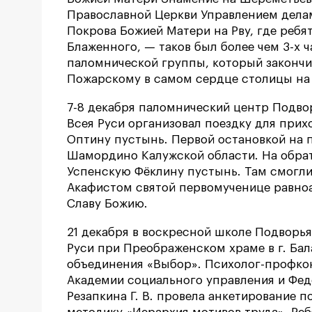
Православной Церкви Управлением делам
Покрова Божией Матери на Рву, где ребя
Блаженного, — таков был более чем 3-х 
паломнической группы, который законч
Пожарскому в самом сердце столицы на
7-8 декабря паломнический центр Подво
Всея Руси организовал поездку для прих
Оптину пустынь. Первой остановкой на 
Шамордино Калужской области. На обра
Успенскую Фёклину пустынь. Там смогли
Акафистом святой первомученице равноа
Славу Божию.
21 декабря в воскресной школе Подворь
Руси при Преображенском храме в г. Ба
объединения «Выбор». Психолог-профко
Академии социального управления и Фед
Резапкина Г. В. провела анкетирование