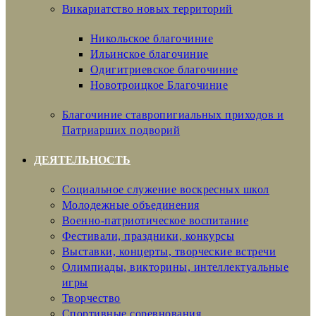
Викариатство новых территорий
Никольское благочиние
Ильинское благочиние
Одигитриевское благочиние
Новотроицкое Благочиние
Благочиние ставропигиальных приходов и
Патриарших подворий
ДЕЯТЕЛЬНОСТЬ
Социальное служение воскресных школ
Молодежные объединения
Военно-патриотическое воспитание
Фестивали, праздники, конкурсы
Выставки, концерты, творческие встречи
Олимпиады, викторины, интеллектуальные
игры
Творчество
Спортивные соревнования