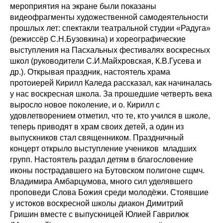
мероприятия на экране были показаны
видеофрагменты художественной самодеятельности
прошлых лет: спектакли театральной студии «Радуга»
(режиссёр С.Н.Бузовкина) и хореографические
выступления на Пасхальных фестивалях воскресных
школ (руководители С.И.Майхровская, К.В.Гусева и
др.). Открывая праздник, настоятель храма
протоиерей Кирилл Каледа рассказал, как начиналась
у нас воскресная школа. За прошедшие четверть века
выросло новое поколение, и о. Кирилл с
удовлетворением отметил, что те, кто учился в школе,
теперь приводят в храм своих детей, а один из
выпускников стал священником. Праздничный
концерт открыло выступление учеников младших
групп. Настоятель раздал детям в благословение
иконы пострадавшего на Бутовском полигоне сщмч.
Владимира Амбарцумова, много сил уделявшего
проповеди Слова Божия среди молодёжи. Стоявшие
у истоков воскресной школы диакон Димитрий
Гришин вместе с выпускницей Юлией Гаврилюк