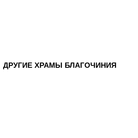
ДРУГИЕ ХРАМЫ БЛАГОЧИНИЯ
Храм Преображения Господня в г. Балашихе
Благочиние Ставропигиальных Приходов И Патриарших
Подворий
Храм иконы Божией Матери «Благодатное
Небо»
Благочиние Ставропигиальных Приходов И Патриарших