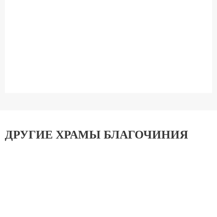
ДРУГИЕ ХРАМЫ БЛАГОЧИНИЯ
Храм свв. равноапостольных Мефодия и
Кирилла в Ростокине
Троицкое Благочиние