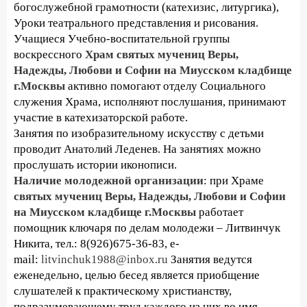
богослужебной грамотности (катехизис, литургика),
Уроки театрального представления и рисования.
Учащиеся Учебно-воспитательной группы
воскрессного
Храм святых мучениц Веры,
Надежды, Любови и Софии на Миусском кладбище
г.Москвы
активно помогают отделу Социального
служения Храма, исполняют послушания, принимают
участие в катехизаторской работе.
Занятия по изобразительному искусству с детьми
проводит Анатолий Леденев. На занятиях можно
прослушать истории иконописи.
Наличие молодежной организации
: при Храме
святых мучениц Веры, Надежды, Любови и Софии
на Миусском кладбище г.Москвы
работает
помощник ключаря по делам молодежи – Литвинчук
Никита, тел.: 8(926)675-36-83, e-
mail:
litvinchuk1988@inbox.ru
Занятия ведутся
еженедельно, целью бесед является приобщение
слушателей к практическому христианству,
подразумевающему труд каждого из них во имя