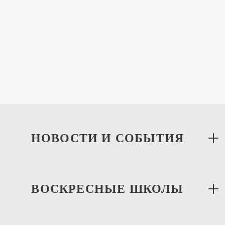
Соревнования по биатлону
«Спортивная Масленица 2021»
Спортивные Соревнования
07 марта с 12:00 до 15:00 часов на территории храма
св. Георгия Победоносца в Семхозе состоялись…
НОВОСТИ И СОБЫТИЯ
ВОСКРЕСНЫЕ ШКОЛЫ