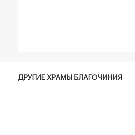
ДРУГИЕ ХРАМЫ БЛАГОЧИНИЯ
Храм сщмч. Илариона, архиепископа Вере
Андреевское Благочиние
Храм Святой равноапостольной Нины в Че