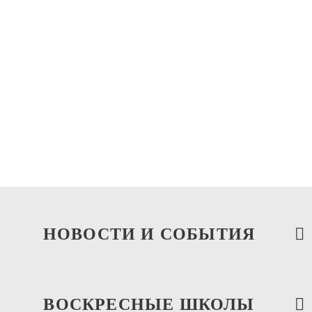
Храм Усекновения главы Иоанна Предтечи в
Дьякове
Даниловское Благочиние
Храм пророка Даниила (апостола Фомы) на
Кантемировской
Даниловское Благочиние
НОВОСТИ И СОБЫТИЯ
ВОСКРЕСНЫЕ ШКОЛЫ