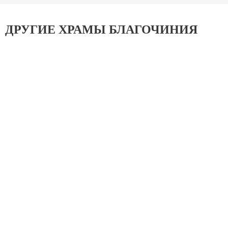
ДРУГИЕ ХРАМЫ БЛАГОЧИНИЯ
Храм иконы Божией Матери «Тихвинская»
бывшего Симонова монастыря (ПП)
Даниловское Благочиние
Данилов ставропигиальный мужской монастырь
Даниловское Благочиние
Храм Входа Господня в Иерусалим в Бирюлево
Даниловское Благочиние