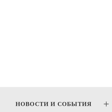
Храм Усекновения главы Иоанна Предтечи в
Дьякове
Даниловское Благочиние
Храм пророка Даниила (апостола Фомы) на
Кантемировской
Даниловское Благочиние
НОВОСТИ И СОБЫТИЯ