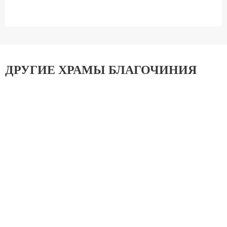
ДРУГИЕ ХРАМЫ БЛАГОЧИНИЯ
Храм иконы Божией Матери «Тихвинская»
бывшего Симонова монастыря (ПП)
Даниловское Благочиние
Данилов ставропигиальный мужской монастырь
Даниловское Благочиние
Храм Входа Господня в Иерусалим в Бирюлево