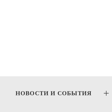
Храм святого благоверного великого князя
Александра Невского в Куркино
Спасское Благочиние
Храм Рождества Христова в Митино
Спасское Благочиние
НОВОСТИ И СОБЫТИЯ