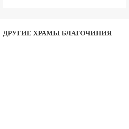
ДРУГИЕ ХРАМЫ БЛАГОЧИНИЯ
Храм свщ.мч. Ермогена в Южном Тушино
Спасское Благочиние
Храм свв. бесср. Космы и Дамиана в Северном
Тушине
Спасское Благочиние
Храм преподобного Сергия Радонежского в
Тушине