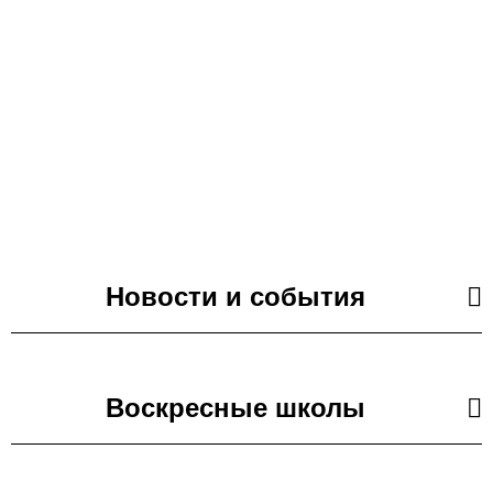
Храм Святителя Стефана Пермского в Южном
Бутове
Параскево-Пятницкое Благочиние
Новости и события
Воскресные школы