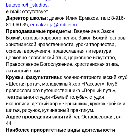
butovo.ru/h_studios
.
e-mail:
отсутствует
Директор школы:
диакон Илия Ермаков, тел.: 8-916-
819-60-35,
ermakv-ilja@rmbler.ru
Преподаваемые предметы
: Введение в Закон
Божий, основы хорового пения, Закон Божий, основы
христианской нравственности, уроки творчества,
основы вероучения, православная литература,
церковно-славянский язык, церковное искусство,
Православное Богослужение, христианская этика,
латинский язык.
Кружки, факультативы
: военно-патриотический клуб
«Шестая рота», молодёжный хор «Рассвет», Клуб
православного путешественника «Верный путь»,
театральная студия «Белый голубь», студия
иконописи, детский хор «Зёрнышки», кружок кройки и
шитья, рисунок, кулинарный практикум.
Адрес проведения занятий
: ул. Остафьевская, вл.
44
Наиболее приоритетные виды деятельности