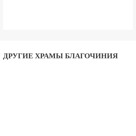
ДРУГИЕ ХРАМЫ БЛАГОЧИНИЯ
Кафедральный соборный Храм Христа
Спасителя
Центральное Благочиние
Храм Воскресения Словущего на Успенском
вражке
Центральное Благочиние