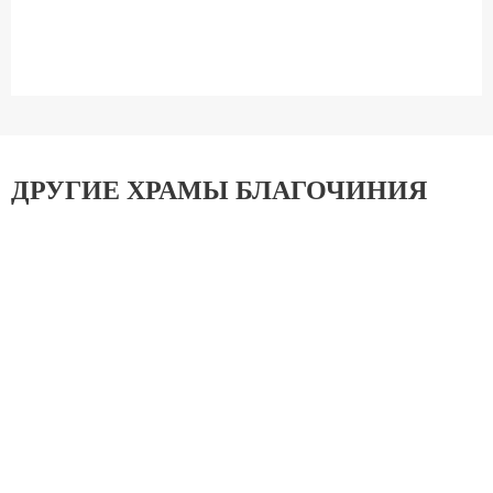
ДРУГИЕ ХРАМЫ БЛАГОЧИНИЯ
Храм преподобного Алексия, человека Божия, в
Садовниках
Донское Благочиние
Храм Архистратига Божия Михаила в Царицыно
Донское Благочиние