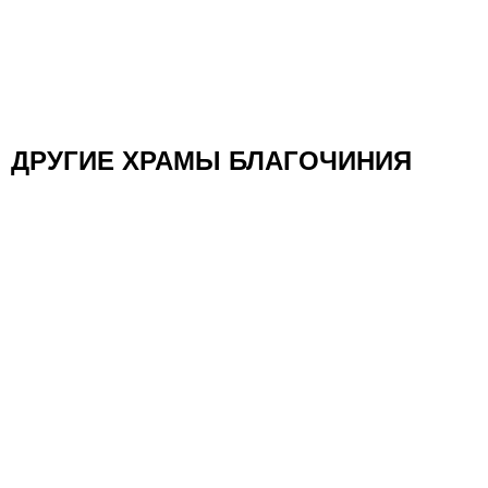
ДРУГИЕ ХРАМЫ БЛАГОЧИНИЯ
Кафедральный соборный Храм Христа
Спасителя
Центральное Благочиние
Храм Воскресения Словущего на Успенском
вражке
Центральное Благочиние